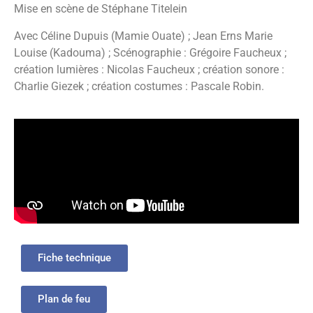
Mise en scène de Stéphane Titelein
Avec Céline Dupuis (Mamie Ouate) ; Jean Erns Marie
Louise (Kadouma) ; Scénographie : Grégoire Faucheux ;
création lumières : Nicolas Faucheux ; création sonore :
Charlie Giezek ; création costumes : Pascale Robin.
Fiche technique
Plan de feu