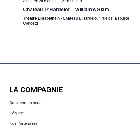
27 mars/ 20 h 00 min
-
21 h 00 min
Château D’Hardelot – William’s Slam
Théâtre Elisabethain - Château D'Hardelot
1 rue de la source,
Condette
LA COMPAGNIE
Qui sommes nous
L'équipe
Nos Partenaires