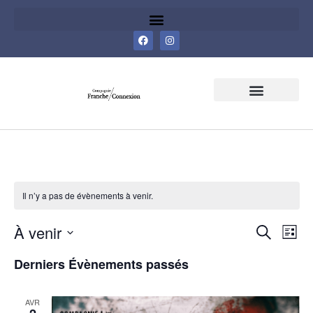
SAISON CULTURELLE
ACTIONS D’ÉDUCATION POPULAIRE
Il n’y a pas de évènements à venir.
Rech
Na
À venir
Recherche
Liste
Sélectionnez
de
et
une
Derniers Évènements passés
date.
vu
navig
Év
AVR