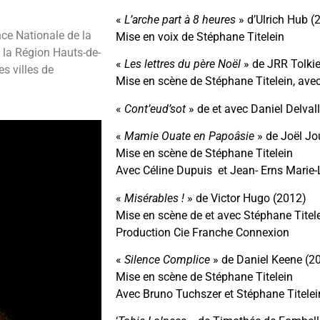
«
L’arche part à 8 heures
» d’Ulrich Hub (
ce Nationale de la
Mise en voix de Stéphane Titelein
, la Région Hauts-de-
«
Les lettres du père Noël
» de JRR Tolki
s villes de
Mise en scène de Stéphane Titelein, avec
«
Cont’eud’sot
» de et avec Daniel Delval
«
Mamie Ouate en Papoâsie
» de Joël J
Mise en scène de Stéphane Titelein
Avec Céline Dupuis et Jean- Erns Marie-
«
Misérables !
» de Victor Hugo (2012)
Mise en scène de et avec Stéphane Titel
Production Cie Franche Connexion
«
Silence Complice
» de Daniel Keene (2
Mise en scène de Stéphane Titelein
Avec Bruno Tuchszer et Stéphane Titelei