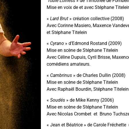
‘
Tobie Lolness
» de Timothée de Fombell
Mise en voix de et avec Stéphane Titelei
«
Lard Brut
» création collective (2008)
Avec Corinne Masiero, Maxence Vandevel
et Stéphane Titelein
«
Cyrano
» d’Edmond Rostand (2009)
Mise en scène de Stéphane Titelein
Avec Céline Dupuis, Cyril Brisse, Maxenc
comédiens amateurs.
«
Cambrinus
» de Charles Dullin (2008)
Mise en scène de Stéphane Titelein
Avec Raphaël Bourdin, Stéphane Titelein
«
Soudés
» de Mike Kenny (2006)
Mise en scène de Stéphane Titelein
Avec Nicolas Crombet et Bruno Tuchsz
« Jean et Béatrice » de Carole Fréchette