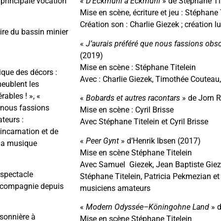
principale vocation
«
D’Eckmühl à Eckmühl
» de Stéphane Ti
Mise en scène, écriture et jeu : Stéphane 
Création son : Charlie Giezek ; création 
oire du bassin minier
«
J’aurais préféré que nous fassions obs
(2019)
Mise en scène : Stéphane Titelein
ique des décors :
Avec : Charlie Giezek, Timothée Couteau,
 meublent les
ables ! », «
«
Bobards et autres racontars
» de Jorn R
 nous fassions
Mise en scène : Cyril Brisse
teurs :
Avec Stéphane Titelein et Cyril Brisse
’incarnation et de
«
Peer Gynt
» d’Henrik Ibsen (2017)
 la musique
Mise en scène Stéphane Titelein
Avec Samuel Giezek, Jean Baptiste Giezek
spectacle
Stéphane Titelein, Patricia Pekmezian e
a compagnie depuis
musiciens amateurs
«
Modern Odyssée–Köningohne Land
» d
sonnière à
Mise en scène Stéphane Titelein