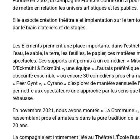
Fondée en 2002, la compagnie Franche Connexion a pour 
de mettre en relation les univers artistiques et les publics.
Elle associe création théâtrale et implantation sur le territ
par le biais d’ateliers et de stages.
Les Éléments prennent une place importante dans l’esthét
l’eau, le sable, la terre, les feuilles, le papier, ces matières
spectacles. Ces supports ont permis à un comédien « Misér
D’Eckmühl à Eckmühl », une équipe « J’aurais préféré que
obscurité ensemble » ou encore 30 comédiens pros et ama
« Peer Gynt », « Cyrano » d’explorer de manière sensuelle l
permettre aux spectateurs une approche par les sens que
rehausse.
En novembre 2021, nous avons montés « La Commune », 
rassemblant pros et amateurs dans la pure tradition de l
20 ans.
La compagnie est intimement liée au Théâtre L’École Buis