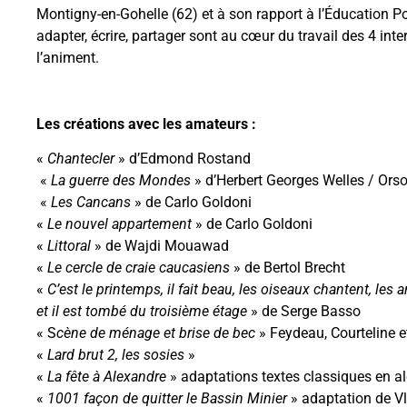
Montigny-en-Gohelle (62) et à son rapport à l’Éducation Po
adapter, écrire, partager sont au cœur du travail des 4 inte
l’animent.
Les créations avec les amateurs :
«
Chantecler
» d’Edmond Rostand
«
La guerre des Mondes
» d’Herbert Georges Welles / Ors
«
Les Cancans
» de Carlo Goldoni
«
Le nouvel appartement
» de Carlo Goldoni
«
Littoral
» de Wajdi Mouawad
«
Le cercle de craie caucasiens
» de Bertol Brecht
«
C’est le printemps, il fait beau, les oiseaux chantent, les
et il est tombé du troisième étage
» de Serge Basso
« S
cène de ménage et brise de bec
» Feydeau, Courteline e
«
Lard brut 2, les sosies
»
«
La fête à Alexandre
» adaptations textes classiques en a
«
1001 façon de quitter le Bassin Minier
» adaptation de V