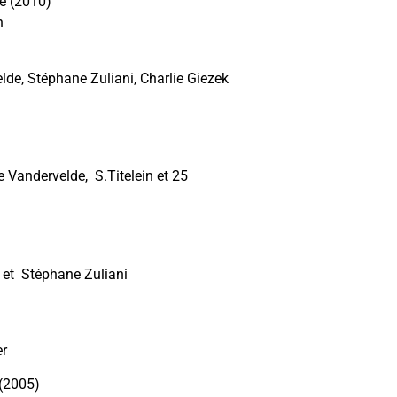
e (2010)
n
de, Stéphane Zuliani, Charlie Giezek
e Vandervelde, S.Titelein et 25
 et Stéphane Zuliani
er
 (2005)