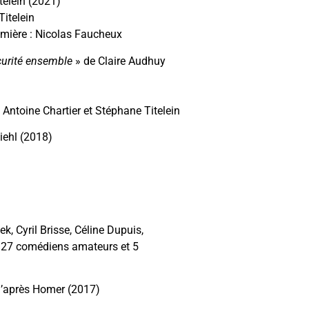
telein (2021)
Titelein
lumière : Nicolas Faucheux
curité ensemble
» de Claire Audhuy
 Antoine Chartier et Stéphane Titelein
iehl (2018)
, Cyril Brisse, Céline Dupuis,
t 27 comédiens amateurs et 5
’après Homer (2017)