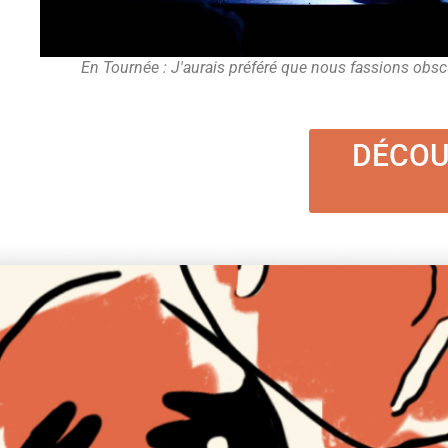
En Tournée : J'aurais préféré que nous fassions obs
DÉCOU