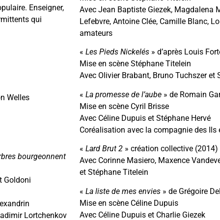
pulaire. Enseigner,
Avec Jean Baptiste Giezek, Magdalena M
rmittents qui
Lefebvre, Antoine Clée, Camille Blanc, L
amateurs
«
Les Pieds Nickelés
» d’après Louis For
Mise en scène Stéphane Titelein
Avec Olivier Brabant, Bruno Tuchszer et 
«
La promesse de l’aube
» de Romain Gar
on Welles
Mise en scène Cyril Brisse
Avec Céline Dupuis et Stéphane Hervé
Coréalisation avec la compagnie des Ils 
«
Lard Brut 2
» création collective (2014)
 arbres bourgeonnent
Avec Corinne Masiero, Maxence Vandevel
et Stéphane Titelein
t Goldoni
«
La liste de mes envies
» de Grégoire De
Mise en scène Céline Dupuis
lexandrin
Avec Céline Dupuis et Charlie Giezek
ladimir Lortchenkov