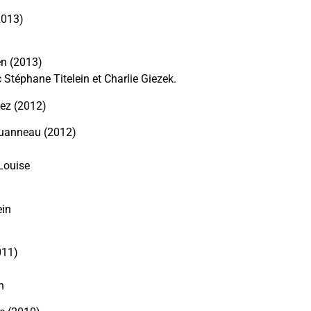
2013)
en (2013)
 Stéphane Titelein et Charlie Giezek.
lez (2012)
ouanneau (2012)
Louise
ein
011)
n